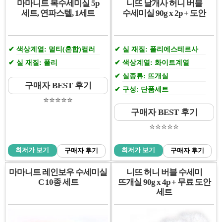
마마니트 복수세미실 5p
니뜨 날개사 허니 버블
세트, 연파스텔, 1세트
수세미실 90g x 2p + 도안
색상계열: 멀티(혼합)컬러
실 재질: 폴리에스테르사
실 재질: 폴리
색상계열: 화이트계열
실종류: 뜨개실
구매자 BEST 후기
구성: 단품세트
⭐️⭐️⭐️⭐️⭐️
구매자 BEST 후기
⭐️⭐️⭐️⭐️⭐️
최저가 보기
최저가 보기
구매자 후기
구매자 후기
마마니트 레인보우 수세미실
니뜨 허니 버블 수세미
C 10종 세트
뜨개실 90g x 4p + 무료 도안
세트