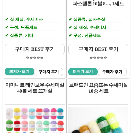
파스텔톤 10볼 8…, 1세트
실 재질: 수세미사
실종류: 십자수실
구성: 단품세트
실 재질: 수세미사
실종류: 기타
구성: 단품세트
구매자 BEST 후기
구매자 BEST 후기
⭐️⭐️⭐️⭐️⭐️
⭐️⭐️⭐️⭐️⭐️
최저가 보기
최저가 보기
구매자 후기
구매자 후기
마마니트 레인보우 수세미실
브랜드얀 요즘뜨는 수세미실
40볼 세트 뜨개실
10종 세트