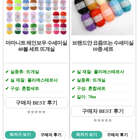
마마니트 레인보우 수세미실
브랜드얀 요즘뜨는 수세미실
40볼 세트 뜨개실
10종 세트
실종류: 뜨개실
실 재질: 폴리에스테르사
실 재질: 폴리에스테르사
실종류: 뜨개실
구성: 혼합세트
구성: 혼합세트
길이: 70m
구매자 BEST 후기
구매자 BEST 후기
⭐️⭐️⭐️⭐️⭐️
⭐️⭐️⭐️⭐️⭐️
최저가 보기
최저가 보기
구매자 후기
구매자 후기