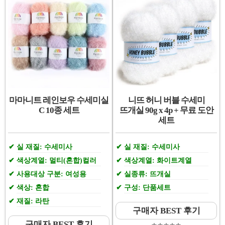
마마니트 레인보우 수세미실
니뜨 허니 버블 수세미
C 10종 세트
뜨개실 90g x 4p + 무료 도안
세트
실 재질: 수세미사
실 재질: 수세미사
색상계열: 멀티(혼합)컬러
색상계열: 화이트계열
사용대상 구분: 여성용
실종류: 뜨개실
색상: 혼합
구성: 단품세트
재질: 라탄
구매자 BEST 후기
구매자 BEST 후기