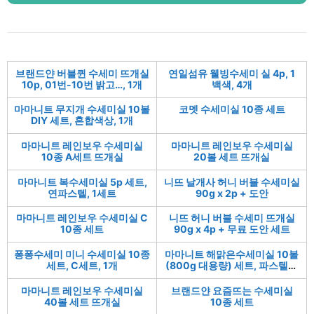
브랜드얀 버블퀸 수세미 뜨개실
연일섬유 웰빙수세미 실 4p, 1
10p, 01번-10번 밝고…, 1개
백색, 4개
마마니트 무지개 수세미실 10볼
코멧 수세미실 10종 세트
DIY 세트, 혼합색상, 1개
마마니트 레인보우 수세미실
마마니트 레인보우 수세미실
10종 A세트 뜨개실
20볼 세트 뜨개실
마마니트 복수세미실 5p 세트,
니뜨 날개사 허니 버블 수세미실
연파스텔, 1세트
90g x 2p + 도안
마마니트 레인보우 수세미실 C
니뜨 허니 버블 수세미 뜨개실
10종 세트
90g x 4p + 무료 도안 세트
퐁퐁수세미 미니 수세미실 10종
마마니트 해맑은수세미실 10볼
세트, C세트, 1개
(800g 대용량) 세트, 파스텔톤
10볼 8…, 1세트
마마니트 레인보우 수세미실
브랜드얀 요즘뜨는 수세미실
40볼 세트 뜨개실
10종 세트