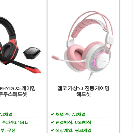
PENTA X5 게이밍
앱코 가상 7.1 진동 게이밍
루투스헤드셋
헤드셋
7.1채널
채널 수: 7.1채널
 주파수2.4GHz
연결방식: USB방식
부: 무선
색상계열: 핑크계열