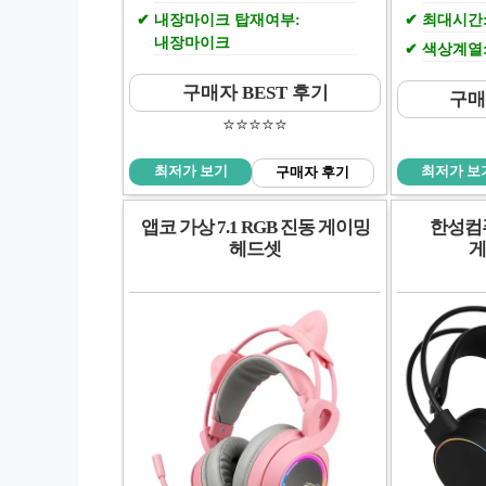
내장마이크 탑재여부:
최대시간:
내장마이크
색상계열
구매자 BEST 후기
구매
⭐️⭐️⭐️⭐️⭐️
최저가 보기
최저가 보
구매자 후기
앱코 가상 7.1 RGB 진동 게이밍
한성컴퓨
헤드셋
게