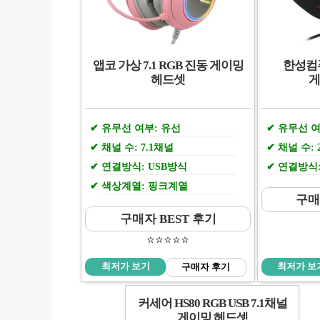
앱코 가상 7.1 RGB 진동 게이밍
한성컴퓨
헤드셋
게
유무선 여부: 유선
유무선 여
채널 수: 7.1채널
채널 수:
연결방식: USB방식
연결방식:
색상계열: 핑크계열
구매
구매자 BEST 후기
⭐️⭐️⭐️⭐️⭐️
최저가 보기
최저가 보
구매자 후기
커세어 HS80 RGB USB 7.1채널
게이밍 헤드셋