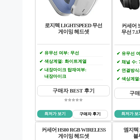
로지텍 LIGHTSPEED 무선
커세어 
게이밍 헤드셋
무선 7.
유무선 여부: 무선
유무선 여
색상계열: 화이트계열
채널 수: 
내장마이크 탑재여부:
연결방식:
내장마이크
색상계열
구매자 BEST 후기
구매
⭐️⭐️⭐️⭐️⭐️
최저가 보기
최저가 보
구매자 후기
커세어 HS80 RGB WIRELESS
엠지텍 
게이밍 헤드셋
블