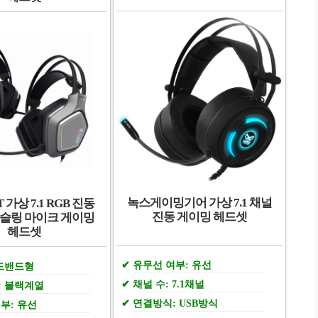
녹스게이밍기어 가상 7.1 채널
T 가상 7.1 RGB 진동
진동 게이밍 헤드셋
슬링 마이크 게이밍
헤드셋
유무선 여부: 유선
헤드밴드형
채널 수: 7.1채널
: 블랙계열
연결방식: USB방식
부: 유선