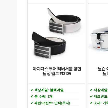
아디다스 투어 리버서블 양면
닐슨 
남성 벨트 FI3129
남
색상계열: 블랙계열
색상계열
총 수량: 1개
제조년도:
패턴/프린트: 단색(무지)
소재: 가