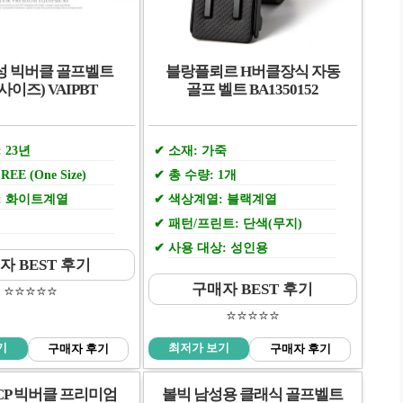
성 빅버클 골프벨트
블랑플뢰르 H버클장식 자동
사이즈) VAIPBT
골프 벨트 BA1350152
 23년
소재: 가죽
EE (One Size)
총 수량: 1개
: 화이트계열
색상계열: 블랙계열
패턴/프린트: 단색(무지)
사용 대상: 성인용
자 BEST 후기
구매자 BEST 후기
⭐️⭐️⭐️⭐️⭐️
⭐️⭐️⭐️⭐️⭐️
기
최저가 보기
구매자 후기
구매자 후기
CP 빅버클 프리미엄
볼빅 남성용 클래식 골프벨트