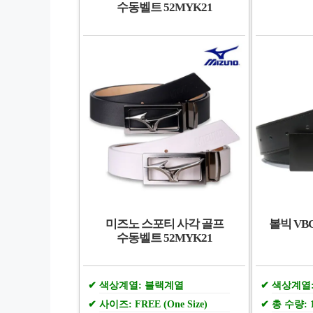
수동벨트 52MYK21
미즈노 스포티 사각 골프
볼빅 VB
수동벨트 52MYK21
색상계열: 블랙계열
색상계열
사이즈: FREE (One Size)
총 수량: 