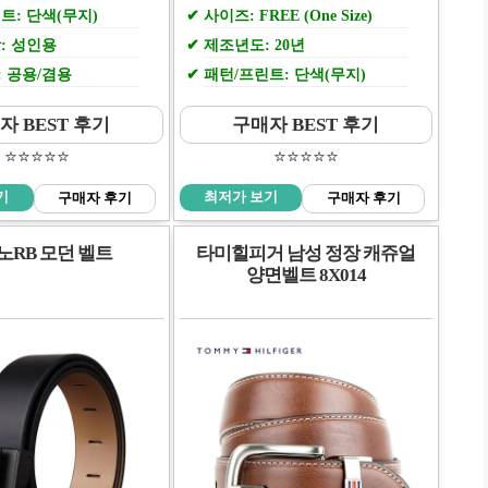
트: 단색(무지)
사이즈: FREE (One Size)
: 성인용
제조년도: 20년
 공용/겸용
패턴/프린트: 단색(무지)
자 BEST 후기
구매자 BEST 후기
⭐️⭐️⭐️⭐️⭐️
⭐️⭐️⭐️⭐️⭐️
기
최저가 보기
구매자 후기
구매자 후기
노RB 모던 벨트
타미힐피거 남성 정장 캐쥬얼
양면벨트 8X014