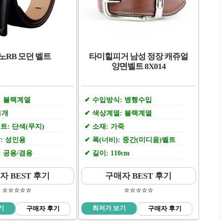
노RB 모던 벨트
타미힐피거 남성 정장 캐쥬얼
양면벨트 8X014
: 블랙계열
수입방식: 병행수입
1개
색상계열: 블랙계열
트: 단색(무지)
소재: 가죽
: 성인용
폭(너비): 중간(미디움)벨트
 공용/겸용
길이: 110cm
자 BEST 후기
구매자 BEST 후기
⭐️⭐️⭐️⭐️⭐️
⭐️⭐️⭐️⭐️⭐️
기
최저가 보기
구매자 후기
구매자 후기