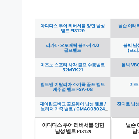
아디다스 투어 리버서블 양면 남성
닐슨 이태
벨트 FI3129
리카타 오토매틱 볼마커 4.0
볼빅 남
골프벨트
(프리
미즈노 스포티 사각 골프 수동벨트
볼빅 VB
52MYK21
벨트맨 이탈리아 소가죽 골프 벨트
미즈
캐주얼 벨트 FSA-08
제이린드버그 골프웨어 남성 벨트 /
잔디로 남성
브리저 가죽 밸트 / GMAC08024
0000 9999 / GMAC09108
아디다스 투어 리버서블 양면
닐슨 
남성 벨트 FI3129
남