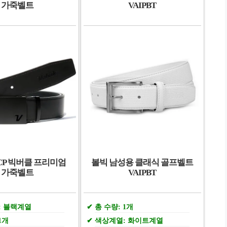
가죽벨트
VAIPBT
CP 빅버클 프리미엄
볼빅 남성용 클래식 골프벨트
가죽벨트
VAIPBT
: 블랙계열
총 수량: 1개
1개
색상계열: 화이트계열