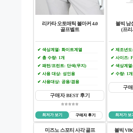
리카타 오토매틱 볼마커 4.0
볼빅 남
골프벨트
(프리
색상계열: 화이트계열
제조년도:
총 수량: 1개
사이즈: FR
패턴/프린트: 단색(무지)
색상계열
사용 대상: 성인용
수량: 1개
사용대상: 공용/겸용
구매
구매자 BEST 후기
⭐️⭐️⭐️⭐️⭐️
최저가 보기
최저가 보
구매자 후기
미즈노 스포티 사각 골프
볼빅 VB