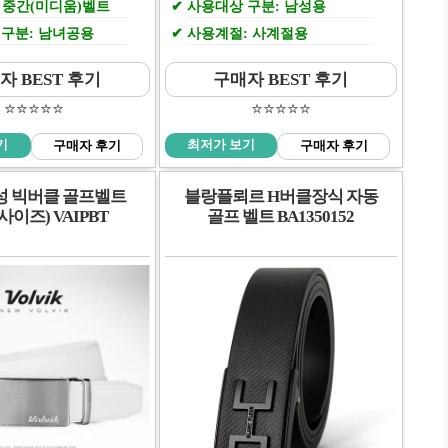
: 중간(미디움)벨트
사용대상 구분: 남성용
구분: 남녀공용
사용계절: 사계절용
자 BEST 후기
구매자 BEST 후기
⭐️⭐️⭐️⭐️⭐️
⭐️⭐️⭐️⭐️⭐️
기
최저가 보기
구매자 후기
구매자 후기
성 빅버클 골프벨트
블랑플뢰르 H버클장식 자동
사이즈) VAIPBT
골프 벨트 BA1350152