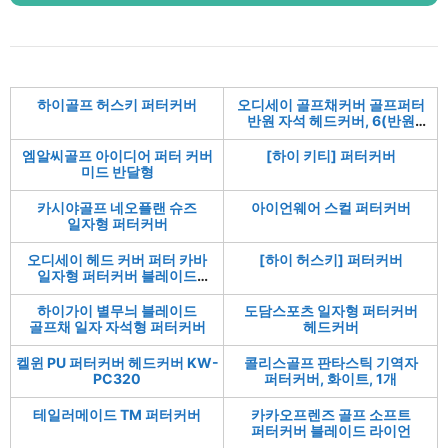
하이골프 허스키 퍼터커버
오디세이 골프채커버 골프퍼터
반원 자석 헤드커버, 6(반원
레드), 1개
엠알씨골프 아이디어 퍼터 커버
[하이 키티] 퍼터커버
미드 반달형
카시야골프 네오플랜 슈즈
아이언웨어 스컬 퍼터커버
일자형 퍼터커버
오디세이 헤드 커버 퍼터 카바
[하이 허스키] 퍼터커버
일자형 퍼터커버 블레이드
자석타입
하이가이 별무늬 블레이드
도담스포츠 일자형 퍼터커버
골프채 일자 자석형 퍼터커버
헤드커버
켈윈 PU 퍼터커버 헤드커버 KW-
콜리스골프 판타스틱 기역자
PC320
퍼터커버, 화이트, 1개
테일러메이드 TM 퍼터커버
카카오프렌즈 골프 소프트
퍼터커버 블레이드 라이언