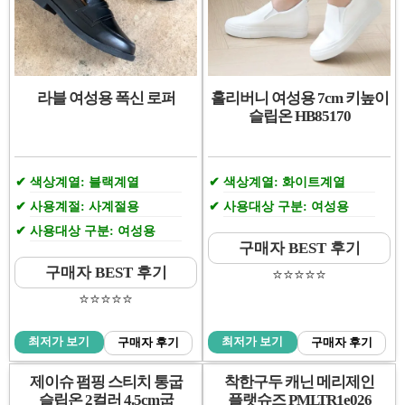
라블 여성용 폭신 로퍼
홀리버니 여성용 7cm 키높이
슬립온 HB85170
색상계열: 블랙계열
색상계열: 화이트계열
사용계절: 사계절용
사용대상 구분: 여성용
사용대상 구분: 여성용
구매자 BEST 후기
구매자 BEST 후기
⭐️⭐️⭐️⭐️⭐️
⭐️⭐️⭐️⭐️⭐️
최저가 보기
최저가 보기
구매자 후기
구매자 후기
제이슈 펌핑 스티치 통굽
착한구두 캐닌 메리제인
슬립온 2컬러 4.5cm굽
플랫슈즈 PMLTR1e026