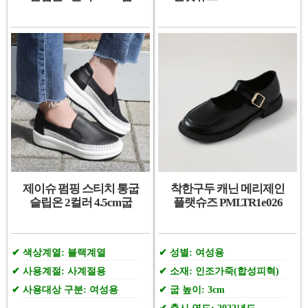
제이슈 펌핑 스티치 통굽
착한구두 캐닌 메리제인
슬립온 2컬러 4.5cm굽
플랫슈즈 PMLTR1e026
색상계열: 블랙계열
성별: 여성용
사용계절: 사계절용
소재: 인조가죽(합성피혁)
사용대상 구분: 여성용
굽 높이: 3cm