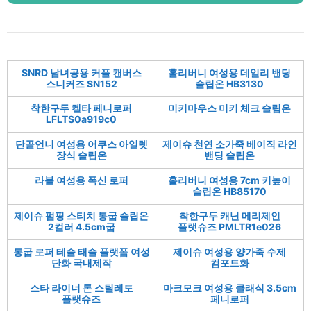
SNRD 남녀공용 커플 캔버스
홀리버니 여성용 데일리 밴딩
스니커즈 SN152
슬립온 HB3130
착한구두 켈타 페니로퍼
미키마우스 미키 체크 슬립온
LFLTS0a919c0
단골언니 여성용 어쿠스 아일렛
제이슈 천연 소가죽 베이직 라인
장식 슬립온
밴딩 슬립온
라블 여성용 폭신 로퍼
홀리버니 여성용 7cm 키높이
슬립온 HB85170
제이슈 펌핑 스티치 통굽 슬립온
착한구두 캐닌 메리제인
2컬러 4.5cm굽
플랫슈즈 PMLTR1e026
통굽 로퍼 테슬 태슬 플랫폼 여성
제이슈 여성용 양가죽 수제
단화 국내제작
컴포트화
스타 라이너 톤 스틸레토
마크모크 여성용 클래식 3.5cm
플랫슈즈
페니로퍼