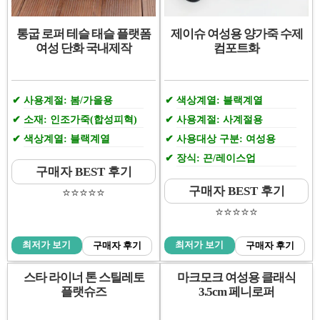
통굽 로퍼 테슬 태슬 플랫폼
제이슈 여성용 양가죽 수제
여성 단화 국내제작
컴포트화
사용계절: 봄/가을용
색상계열: 블랙계열
소재: 인조가죽(합성피혁)
사용계절: 사계절용
색상계열: 블랙계열
사용대상 구분: 여성용
장식: 끈/레이스업
구매자 BEST 후기
구매자 BEST 후기
⭐️⭐️⭐️⭐️⭐️
⭐️⭐️⭐️⭐️⭐️
최저가 보기
최저가 보기
구매자 후기
구매자 후기
스타 라이너 톤 스틸레토
마크모크 여성용 클래식
플랫슈즈
3.5cm 페니로퍼